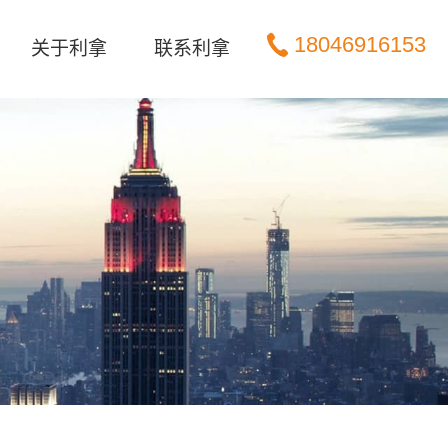
18046916153
关于利拿
联系利拿