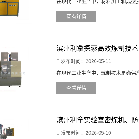
在现代工业生产中，材料加工和成型技术是
查看详情
发布时间：2026-05-11
在现代工业生产中，炼制技术是确保产品质
查看详情
滨州利拿实验室密炼机、防
发布时间：2026-05-10