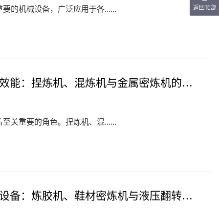
机械设备，广泛应用于各......
滨州利拿金属加工设备的高效能：捏炼机、混炼机与金属密炼机的革新应用
重要的角色。捏炼机、混......
滨州利拿工业制造中的精密设备：炼胶机、鞋材密炼机与液压翻转式密炼机的高效应用