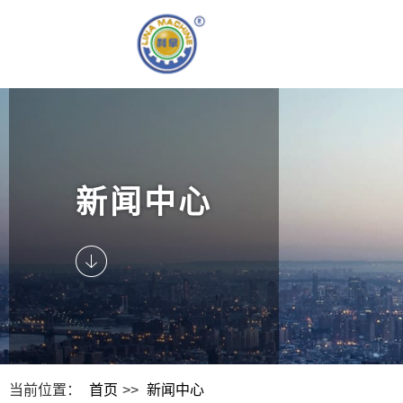
新闻中心
当前位置：
首页
>>
新闻中心