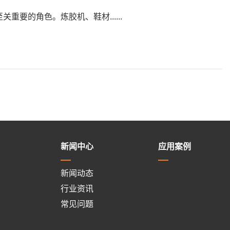
要的角色。炼胶机、鞋材......
新闻中心
应用案例
新闻动态
行业资讯
常见问题