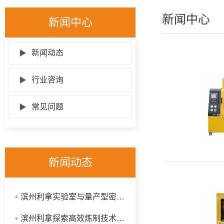
新闻中心
新闻中心
▶
新闻动态
▶
行业咨询
▶
常见问题
新闻动态
•
滨州利拿实验室与量产型密炼机：揭秘高效能的炼制秘密
•
滨州利拿探索高效炼制技术：捏炼机、汽车制品密炼机与抽真空密炼机