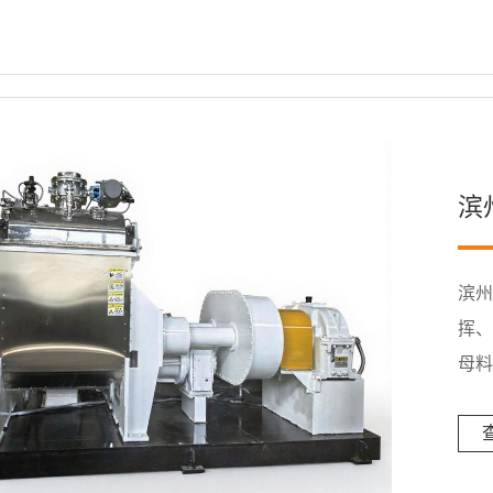
滨
滨州
挥
母料