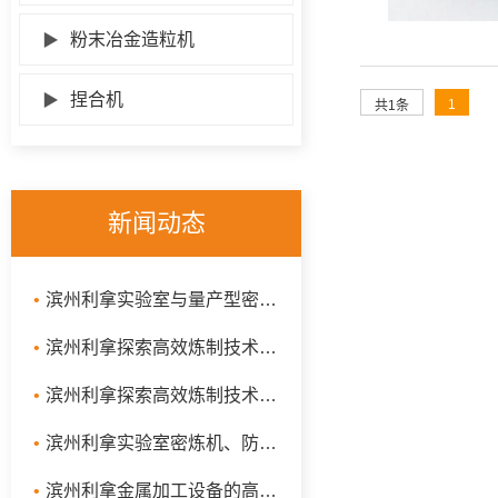
▶
粉末冶金造粒机
▶
捏合机
1
共1条
新闻动态
•
滨州利拿实验室与量产型密炼机：揭秘高效能的炼制秘密
•
滨州利拿探索高效炼制技术：捏炼机、汽车制品密炼机与抽真空密炼机
•
滨州利拿探索高效炼制技术：捏炼机、实验室密炼机与液压翻转式密炼机的工作原理及应用
•
滨州利拿实验室密炼机、防爆型密炼机、开合式密炼机
•
滨州利拿金属加工设备的高效能：捏炼机、混炼机与金属密炼机的革新应用